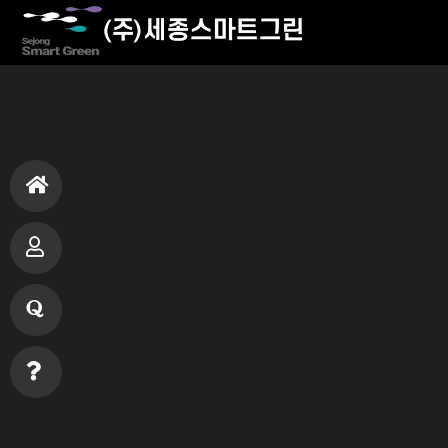
홈
으
분
로
양
질
입
문
빠