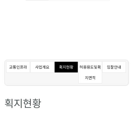
교통인프라
사업개요
획지현황
허용용도및획
입찰안내
지면적
획지현황